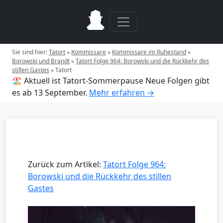
Sie sind hier:
Tatort
»
Kommissare
»
Kommissare im Ruhestand
»
Borowski und Brandt
»
Tatort Folge 964: Borowski und die Rückkehr des
stillen Gastes
»
Tatort
🏖️ Aktuell ist Tatort-Sommerpause
Neue Folgen gibt
es ab 13 September.
Mehr erfahren →
Zurück zum Artikel:
Tatort Folge 964:
Borowski und die Rückkehr des stillen
Gastes