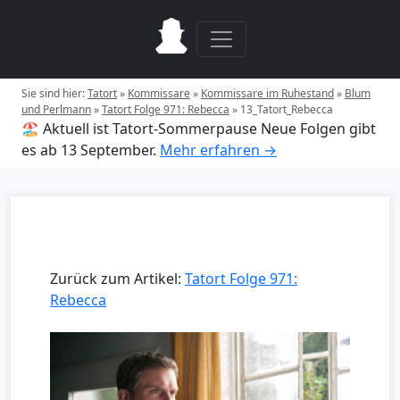
Sie sind hier:
Tatort
»
Kommissare
»
Kommissare im Ruhestand
»
Blum
und Perlmann
»
Tatort Folge 971: Rebecca
»
13_Tatort_Rebecca
🏖️ Aktuell ist Tatort-Sommerpause
Neue Folgen gibt
es ab 13 September.
Mehr erfahren →
Zurück zum Artikel:
Tatort Folge 971:
Rebecca