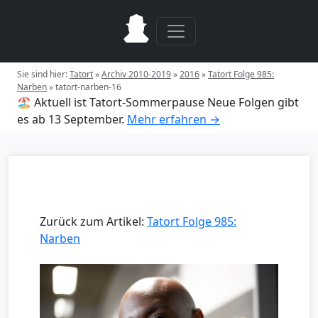
Sie sind hier:
Tatort
»
Archiv 2010-2019
»
2016
»
Tatort Folge 985:
Narben
»
tatort-narben-16
🏖️ Aktuell ist Tatort-Sommerpause
Neue Folgen gibt
es ab 13 September.
Mehr erfahren →
Zurück zum Artikel:
Tatort Folge 985:
Narben