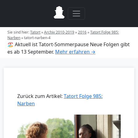
Sie sind hier:
Tatort
»
Archiv 2010-2019
»
2016
»
Tatort Folge 985:
Narben
»
tatort-narben-4
🏖️ Aktuell ist Tatort-Sommerpause
Neue Folgen gibt
es ab 13 September.
Mehr erfahren →
Zurück zum Artikel:
Tatort Folge 985:
Narben