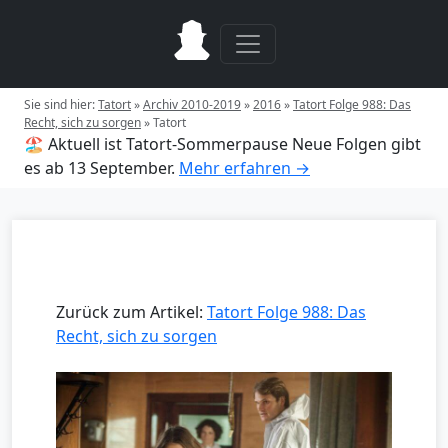
Sie sind hier:
Tatort
»
Archiv 2010-2019
»
2016
»
Tatort Folge 988: Das
Recht, sich zu sorgen
»
Tatort
🏖️ Aktuell ist Tatort-Sommerpause
Neue Folgen gibt
es ab 13 September.
Mehr erfahren →
Zurück zum Artikel:
Tatort Folge 988: Das
Recht, sich zu sorgen