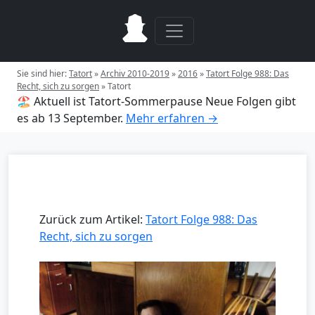
Sie sind hier:
Tatort
»
Archiv 2010-2019
»
2016
»
Tatort Folge 988: Das
Recht, sich zu sorgen
»
Tatort
🏖️ Aktuell ist Tatort-Sommerpause
Neue Folgen gibt
es ab 13 September.
Mehr erfahren →
Zurück zum Artikel:
Tatort Folge 988: Das
Recht, sich zu sorgen