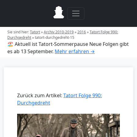
Sie sind hier:
Tatort
»
Archiv 2010-2019
»
2016
»
Tatort Folge 990:
Durchgedreht
»
tatort-durchgedreht-15
🏖️ Aktuell ist Tatort-Sommerpause
Neue Folgen gibt
es ab 13 September.
Mehr erfahren →
Zurück zum Artikel:
Tatort Folge 990:
Durchgedreht