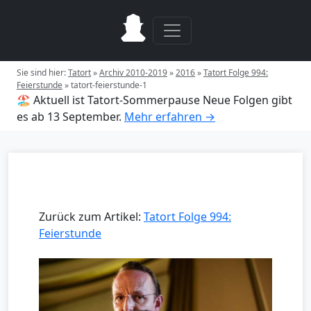
Sie sind hier:
Tatort
»
Archiv 2010-2019
»
2016
»
Tatort Folge 994:
Feierstunde
»
tatort-feierstunde-1
🏖️ Aktuell ist Tatort-Sommerpause
Neue Folgen gibt
es ab 13 September.
Mehr erfahren →
Zurück zum Artikel:
Tatort Folge 994:
Feierstunde