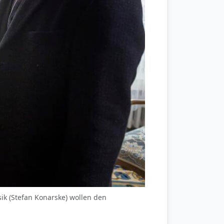
sik (Stefan Konarske) wollen den