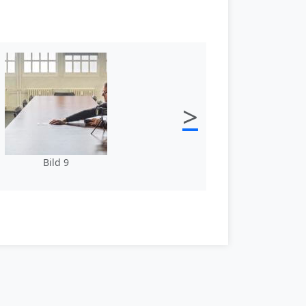
>
Bild 9