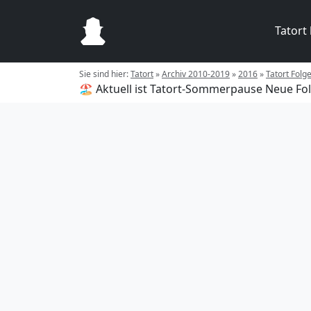
Tatort
Sie sind hier:
Tatort
»
Archiv 2010-2019
»
2016
»
Tatort Folg
🏖️ Aktuell ist Tatort-Sommerpause
Neue Fol