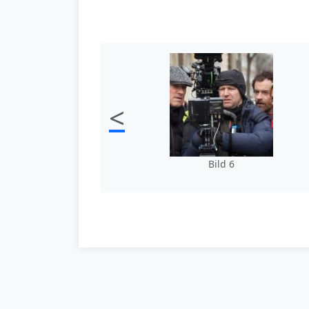
<
Bild 6