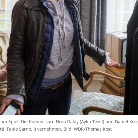
e im Spiel. Die Kommissare Nora Dalay (Aylin Tezel) und Daniel Kos
ti (Fabio Sarno, l) vernehmen. Bild: WDR/Thomas Kost