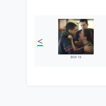
<
Bild 16