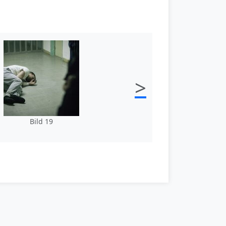
>
Bild 19