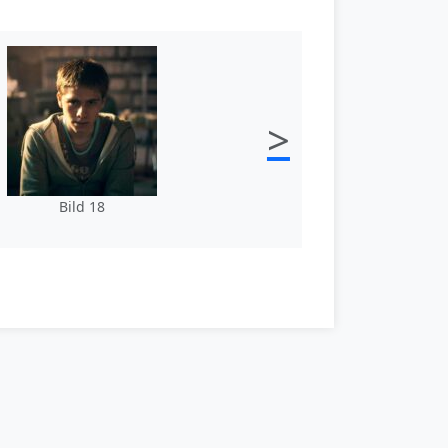
>
Bild 18