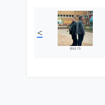
<
Bild 15