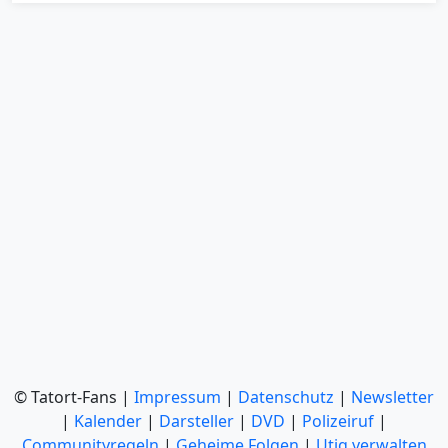
© Tatort-Fans |
Impressum
|
Datenschutz
|
Newsletter
|
Kalender
|
Darsteller
|
DVD
|
Polizeiruf
|
Communityregeln
|
Geheime Folgen
|
Utiq verwalten