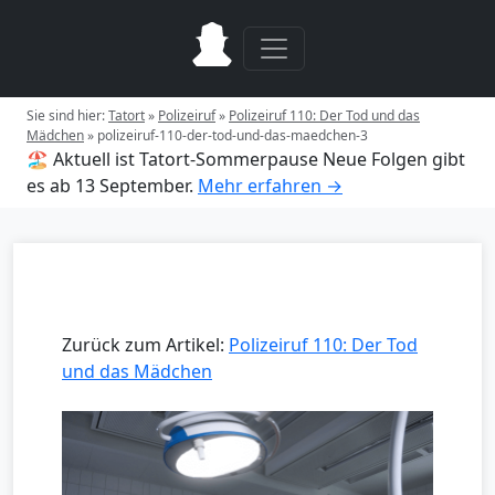
Sie sind hier:
Tatort
»
Polizeiruf
»
Polizeiruf 110: Der Tod und das
Mädchen
»
polizeiruf-110-der-tod-und-das-maedchen-3
🏖️ Aktuell ist Tatort-Sommerpause
Neue Folgen gibt
es ab 13 September.
Mehr erfahren →
Zurück zum Artikel:
Polizeiruf 110: Der Tod
und das Mädchen