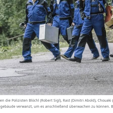
ben die Polizisten Blöchl (Robert Sigl), Rast (Dimitri Abold), Chouak
rngebäude verwanzt, um es anschließend überwachen zu können. 