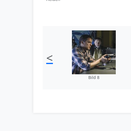
<
Bild 8