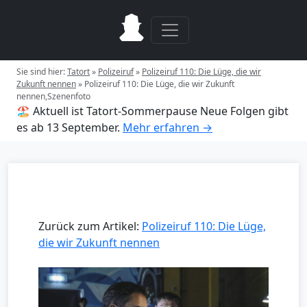
Sie sind hier:
Tatort
»
Polizeiruf
»
Polizeiruf 110: Die Lüge, die wir
Zukunft nennen
»
Polizeiruf 110: Die Lüge, die wir Zukunft
nennen,Szenenfoto
🏖️ Aktuell ist Tatort-Sommerpause
Neue Folgen gibt
es ab 13 September.
Mehr erfahren →
Zurück zum Artikel:
Polizeiruf 110: Die Lüge,
die wir Zukunft nennen