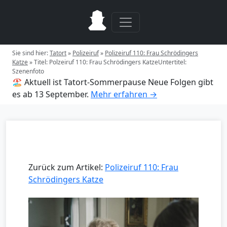
Sie sind hier:
Tatort
»
Polizeiruf
»
Polizeiruf 110: Frau Schrödingers
Katze
»
Titel: Polzeiruf 110: Frau Schrödingers KatzeUntertitel:
Szenenfoto
🏖️ Aktuell ist Tatort-Sommerpause
Neue Folgen gibt
es ab 13 September.
Mehr erfahren →
Zurück zum Artikel:
Polizeiruf 110: Frau
Schrödingers Katze