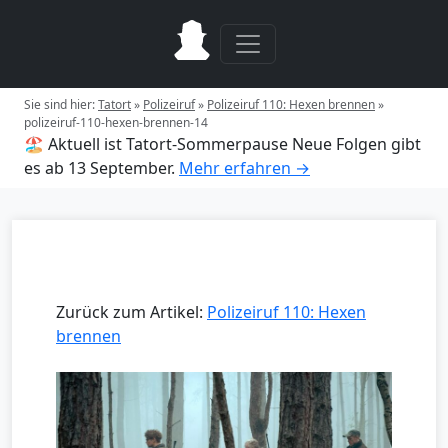
Sie sind hier:
Tatort
»
Polizeiruf
»
Polizeiruf 110: Hexen brennen
»
polizeiruf-110-hexen-brennen-14
🏖️ Aktuell ist Tatort-Sommerpause
Neue Folgen gibt
es ab 13 September.
Mehr erfahren →
Zurück zum Artikel:
Polizeiruf 110: Hexen
brennen