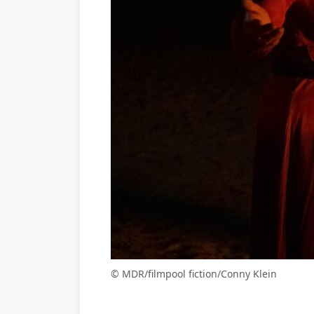
© MDR/filmpool fiction/Conny Klein