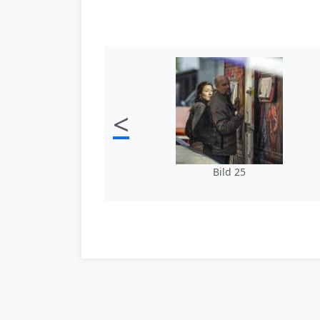
<
Bild 25