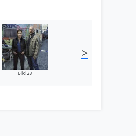
>
Bild 28