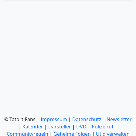
© Tatort-Fans |
Impressum
|
Datenschutz
|
Newsletter
|
Kalender
|
Darsteller
|
DVD
|
Polizeiruf
|
Communityregeln
|
Geheime Folgen
|
Utiq verwalten