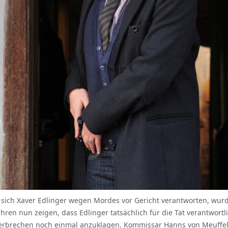
te sich Xaver Edlinger wegen Mordes vor Gericht verantworten, wu
en nun zeigen, dass Edlinger tatsächlich für die Tat verantwortli
 Verbrechen noch einmal anzuklagen. Kommissar Hanns von Meuffe