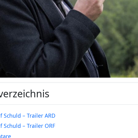
verzeichnis
uf Schuld – Trailer ARD
uf Schuld – Trailer ORF
tare