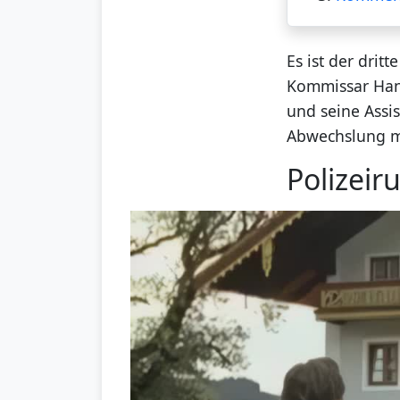
Es ist der dritt
Kommissar Hann
und seine Assi
Abwechslung m
Polizeir