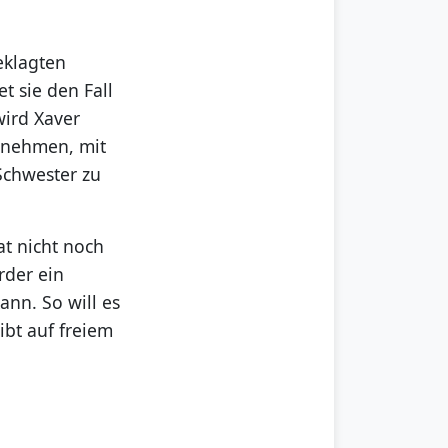
eklagten
t sie den Fall
ird Xaver
ht nehmen, mit
Schwester zu
at nicht noch
rder ein
nn. So will es
ibt auf freiem