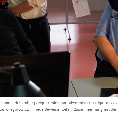
mann (Fritz Roth, r.) zeigt Kriminalhauptkommissarin Olga Lenski 
s Gregorowicz, l.) neue Beweismittel im Zusammenhang mit dem M