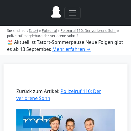
Sie sind hier:
Tatort
»
Polizeiruf
»
Polizeiruf 110: Der verlorene Sohn
»
polizeiruf-magdeburg-der-verlorene-sohn-2
🏖️ Aktuell ist Tatort-Sommerpause
Neue Folgen gibt
es ab 13 September.
Mehr erfahren →
Zurück zum Artikel:
Polizeiruf 110: Der
verlorene Sohn