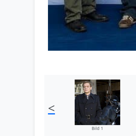
<
Bild 1