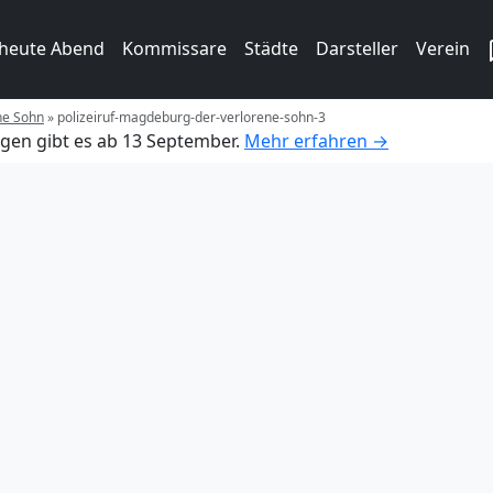
 heute Abend
Kommissare
Städte
Darsteller
Verein
ene Sohn
»
polizeiruf-magdeburg-der-verlorene-sohn-3
gen gibt es ab 13 September.
Mehr erfahren →