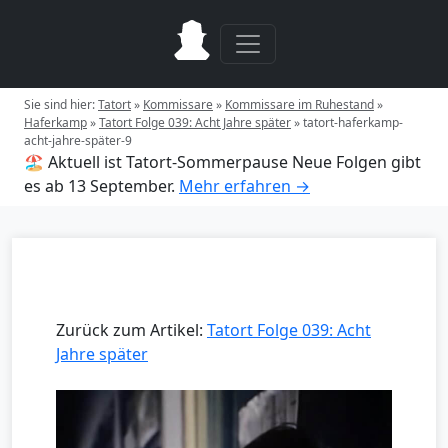
Sie sind hier:
Tatort
»
Kommissare
»
Kommissare im Ruhestand
»
Haferkamp
»
Tatort Folge 039: Acht Jahre später
»
tatort-haferkamp-
acht-jahre-später-9
🏖️ Aktuell ist Tatort-Sommerpause
Neue Folgen gibt
es ab 13 September.
Mehr erfahren →
Zurück zum Artikel:
Tatort Folge 039: Acht
Jahre später