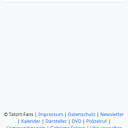
© Tatort-Fans |
Impressum
|
Datenschutz
|
Newsletter
|
Kalender
|
Darsteller
|
DVD
|
Polizeiruf
|
Communityregeln
|
Geheime Folgen
|
Utiq verwalten