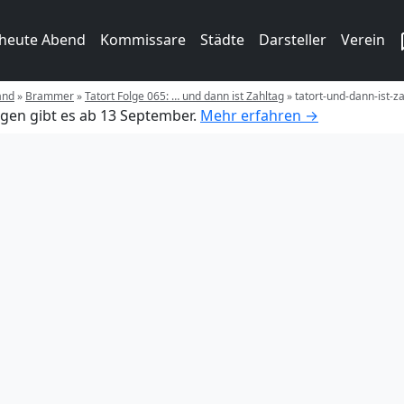
 heute Abend
Kommissare
Städte
Darsteller
Verein
and
»
Brammer
»
Tatort Folge 065: … und dann ist Zahltag
»
tatort-und-dann-ist-z
gen gibt es ab 13 September.
Mehr erfahren →