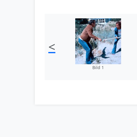
<
Bild 1