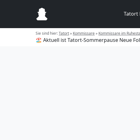
Tatort
Sie sind hier:
Tatort
»
Kommissare
»
Kommissare im Ruhest
🏖️ Aktuell ist Tatort-Sommerpause
Neue Fol