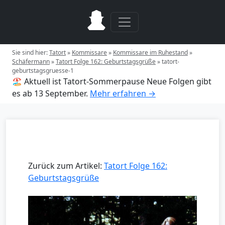
Sie sind hier:
Tatort
»
Kommissare
»
Kommissare im Ruhestand
»
Schäfermann
»
Tatort Folge 162: Geburtstagsgrüße
»
tatort-
geburtstagsgruesse-1
🏖️ Aktuell ist Tatort-Sommerpause
Neue Folgen gibt
es ab 13 September.
Mehr erfahren →
Zurück zum Artikel:
Tatort Folge 162:
Geburtstagsgrüße