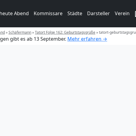
 heute Abend
Kommissare
Städte
Darsteller
Verein
and
»
Schäfermann
»
Tatort Folge 162: Geburtstagsgrüße
»
tatort-geburtstagsgr
gen gibt es ab 13 September.
Mehr erfahren →