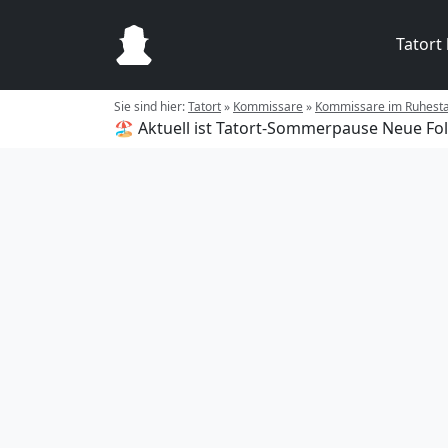
Tatort
Sie sind hier:
Tatort
»
Kommissare
»
Kommissare im Ruhest
🏖️ Aktuell ist Tatort-Sommerpause
Neue Fol