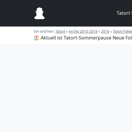
Tatort
Sie sind hier:
Tatort
»
Archiv 2010-2019
»
2016
»
Tatort Folg
🏖️ Aktuell ist Tatort-Sommerpause
Neue Fol