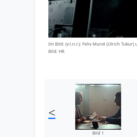
Im Bild: (v.l.n.r.): Felix Murot (Ulrich Tu
Bild: HR
<
Bild 1