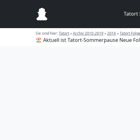
Tatort
Sie sind hier:
Tatort
»
Archiv 2010-2019
»
2016
»
Tatort Folg
🏖️ Aktuell ist Tatort-Sommerpause
Neue Fol