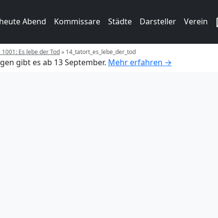
 heute Abend
Kommissare
Städte
Darsteller
Verein
e 1001: Es lebe der Tod
»
14_tatort_es_lebe_der_tod
gen gibt es ab 13 September.
Mehr erfahren →