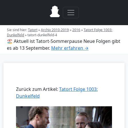
Sie sind hier:
Tatort
»
Archiv 2010-2019
»
2016
»
Tatort Folge 1003:
Dunkelfeld
»
tatort-dunkelfeld-4
🏖️ Aktuell ist Tatort-Sommerpause
Neue Folgen gibt
es ab 13 September.
Mehr erfahren →
Zurück zum Artikel:
Tatort Folge 1003:
Dunkelfeld