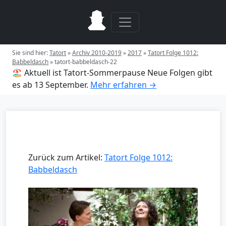
Sie sind hier:
Tatort
»
Archiv 2010-2019
»
2017
»
Tatort Folge 1012:
Babbeldasch
»
tatort-babbeldasch-22
🏖️ Aktuell ist Tatort-Sommerpause
Neue Folgen gibt
es ab 13 September.
Mehr erfahren →
Zurück zum Artikel:
Tatort Folge 1012:
Babbeldasch