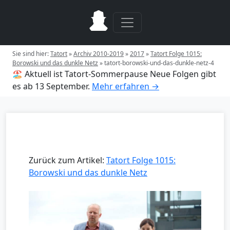
Sie sind hier:
Tatort
»
Archiv 2010-2019
»
2017
»
Tatort Folge 1015:
Borowski und das dunkle Netz
»
tatort-borowski-und-das-dunkle-netz-4
🏖️ Aktuell ist Tatort-Sommerpause
Neue Folgen gibt
es ab 13 September.
Mehr erfahren →
Zurück zum Artikel:
Tatort Folge 1015:
Borowski und das dunkle Netz