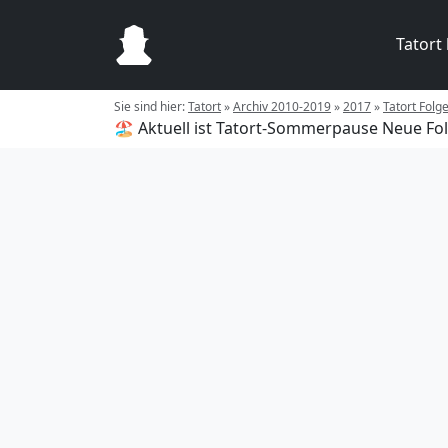
Tatort
Sie sind hier:
Tatort
»
Archiv 2010-2019
»
2017
»
Tatort Folg
🏖️ Aktuell ist Tatort-Sommerpause
Neue Fol