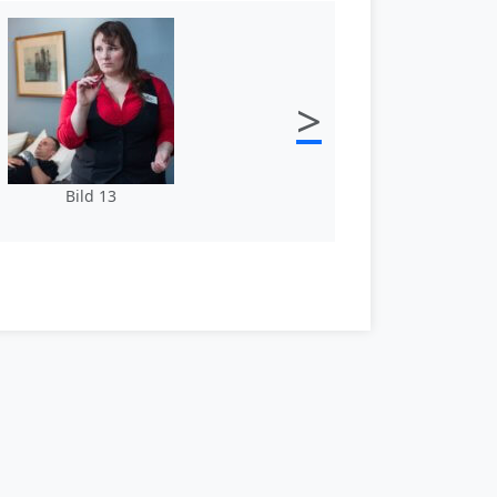
>
Bild 13