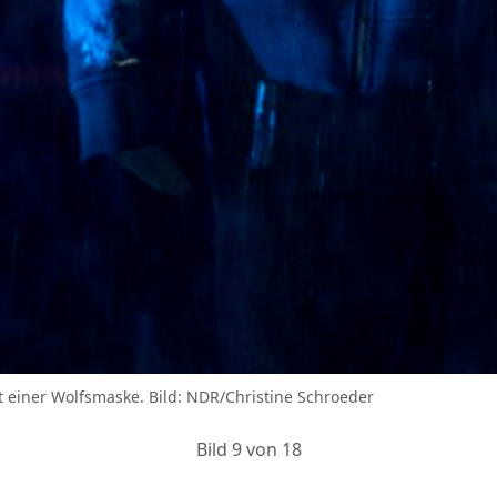
t einer Wolfsmaske. Bild: NDR/Christine Schroeder
Bild 9 von 18