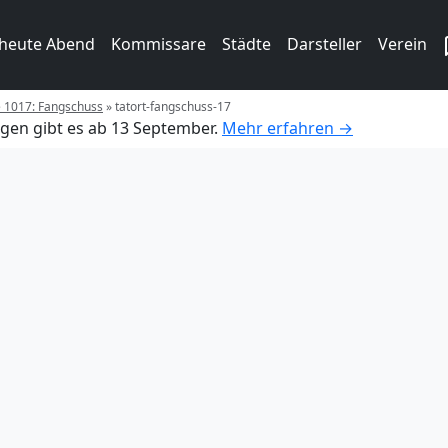
 heute Abend
Kommissare
Städte
Darsteller
Verein
e 1017: Fangschuss
»
tatort-fangschuss-17
gen gibt es ab 13 September.
Mehr erfahren →