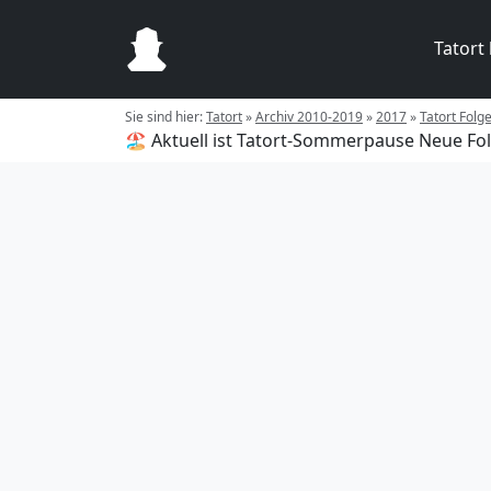
Tatort
Sie sind hier:
Tatort
»
Archiv 2010-2019
»
2017
»
Tatort Folg
🏖️ Aktuell ist Tatort-Sommerpause
Neue Fol