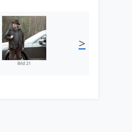
>
Bild 21