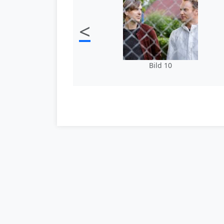
<
Bild 10