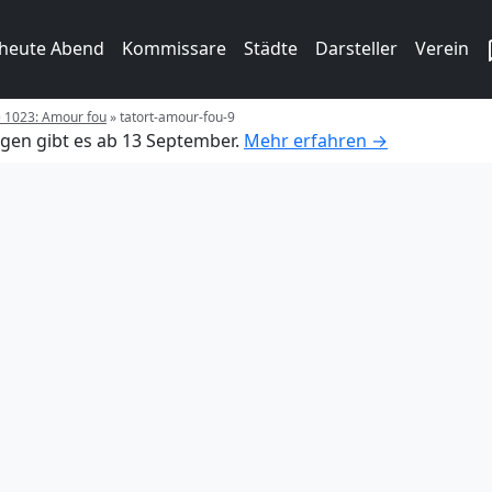
 heute Abend
Kommissare
Städte
Darsteller
Verein
e 1023: Amour fou
»
tatort-amour-fou-9
gen gibt es ab 13 September.
Mehr erfahren →