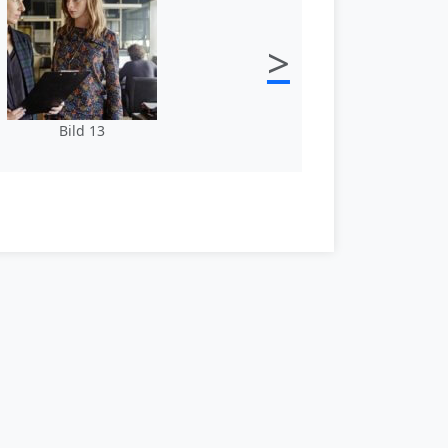
>
Bild 13