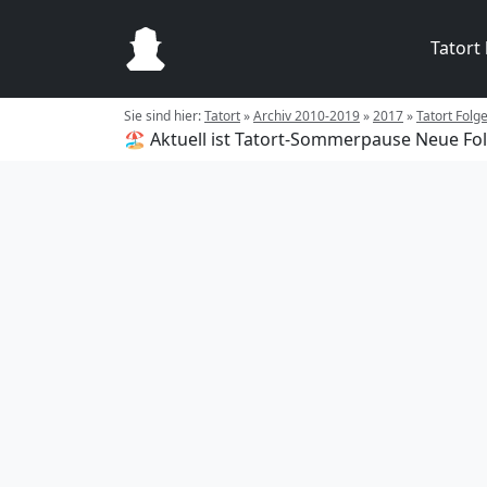
Tatort
Sie sind hier:
Tatort
»
Archiv 2010-2019
»
2017
»
Tatort Folg
🏖️ Aktuell ist Tatort-Sommerpause
Neue Fol