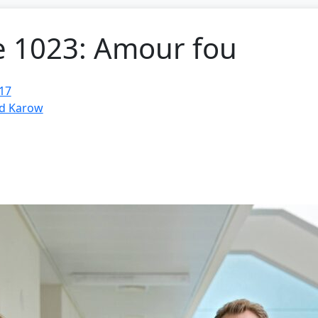
ge 1023: Amour fou
17
d Karow