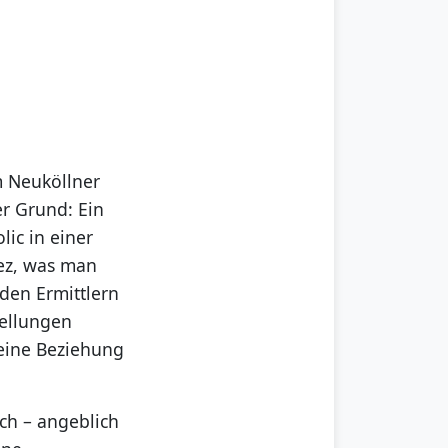
m Neuköllner
er Grund: Ein
ic in einer
iez, was man
den Ermittlern
tellungen
seine Beziehung
ch – angeblich