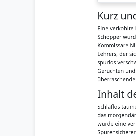
Kurz un
Eine verkohlte 
Schopper wurde
Kommissare Ni
Lehrers, der s
spurlos verschw
Gerüchten und 
überraschende W
Inhalt d
Schlaflos taum
das morgendämm
wurde eine ver
Spurensicherer