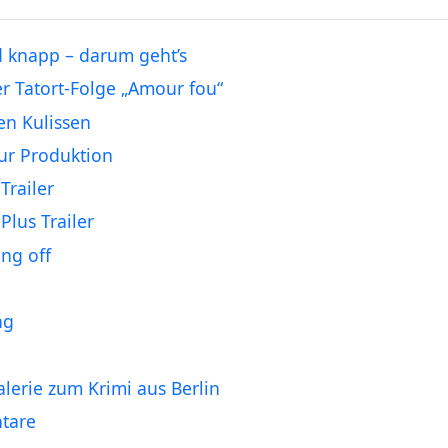
 knapp – darum geht’s
er Tatort-Folge „Amour fou“
en Kulissen
ur Produktion
Trailer
Plus Trailer
ng off
ng
alerie zum Krimi aus Berlin
tare