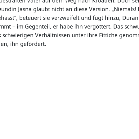
bestraften Vater auf dem Weg nach Kroatien. Doch se
undin Jasna glaubt nicht an diese Version. „Niemals!
hasst“, beteuert sie verzweifelt und fügt hinzu, Dura
mmt – im Gegenteil, er habe ihn vergöttert. Das schwu
 schwierigen Verhältnissen unter ihre Fittiche geno
n, ihn gefördert.