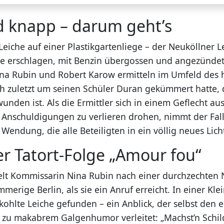
d knapp – darum geht’s
Leiche auf einer Plastikgartenliege – der Neuköllner 
 erschlagen, mit Benzin übergossen und angezündet.
na Rubin und Robert Karow ermitteln im Umfeld des
ich zuletzt um seinen Schüler Duran gekümmert hatte,
unden ist. Als die Ermittler sich in einem Geflecht aus
Anschuldigungen zu verlieren drohen, nimmt der Fall
endung, die alle Beteiligten in ein völlig neues Lich
er Tatort-Folge „Amour fou“
elt Kommissarin Nina Rubin nach einer durchzechten 
erige Berlin, als sie ein Anruf erreicht. In einer Kl
kohlte Leiche gefunden – ein Anblick, der selbst den 
 zu makabrem Galgenhumor verleitet: „Machst’n Schild