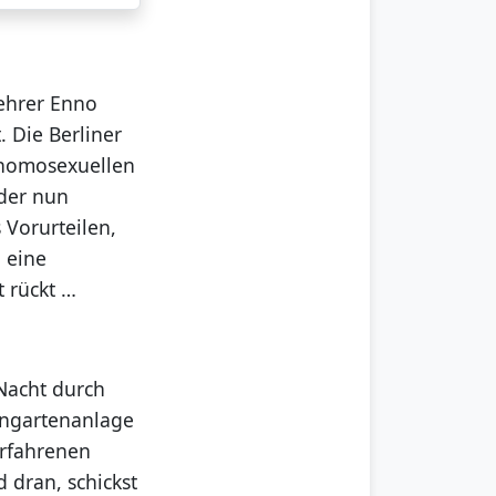
Lehrer Enno
 Die Berliner
 homosexuellen
 der nun
 Vorurteilen,
 eine
t rückt …
Nacht durch
eingartenanlage
erfahrenen
 dran, schickst