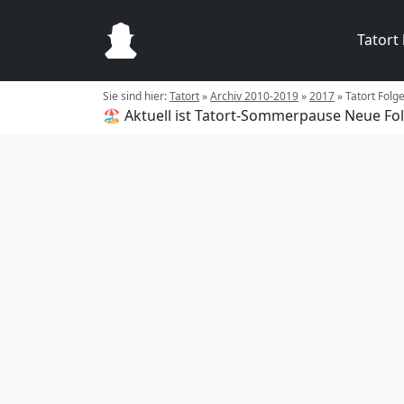
Tatort
Sie sind hier:
Tatort
»
Archiv 2010-2019
»
2017
»
Tatort Folg
🏖️ Aktuell ist Tatort-Sommerpause
Neue Fol