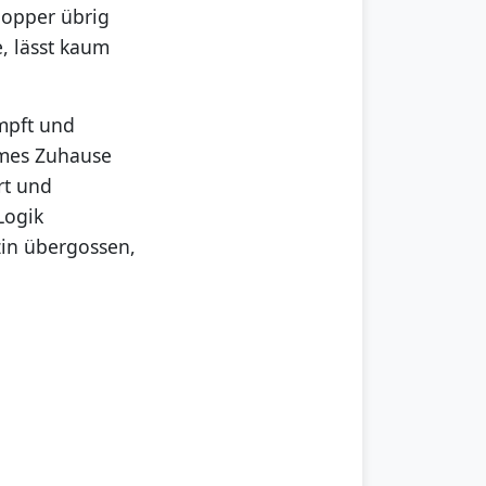
hopper übrig
, lässt kaum
mpft und
sames Zuhause
rt und
Logik
zin übergossen,