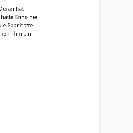
ine
 Duran hat
n hätte Enno nie
le Paar hatte
mmen, ihm ein