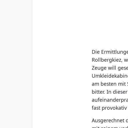
Die Ermittlung
Rollbergkiez, 
Zeuge will ges
Umkleidekabine
am besten mit 
bitter. In die
aufeinanderpra
fast provokativ
Ausgerechnet d