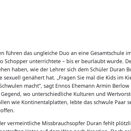
en führen das ungleiche Duo an eine Gesamtschule i
wo Schopper unterrichtete – bis er beurlaubt wurde. D
ehen haben, wie der Lehrer sich dem Schüler Duran Bol
 sexuell genähert hat. „Fragen Sie mal die Kids im K
Schwulen macht“, sagt Ennos Ehemann Armin Berlow 
ser Gegend, wo unterschiedliche Kulturen und Wertvors
llen wie Kontinentalplatten, lebte das schwule Paar 
 offen.
er vermeintliche Missbrauchsopfer Duran fehlt plötzli