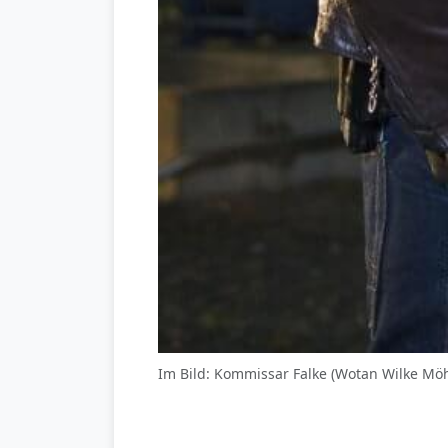
Im Bild: Kommissar Falke (Wotan Wilke Möhr