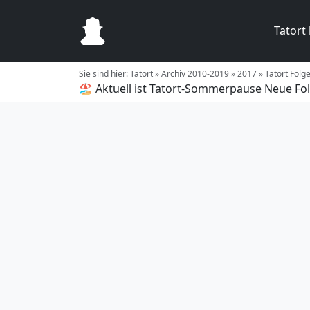
Tatort
Sie sind hier:
Tatort
»
Archiv 2010-2019
»
2017
»
Tatort Folg
🏖️ Aktuell ist Tatort-Sommerpause
Neue Fol