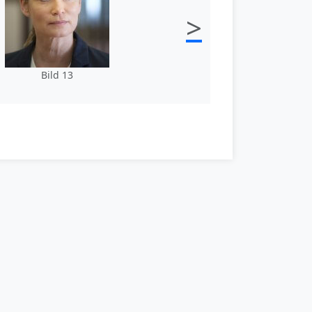
>
Bild 13