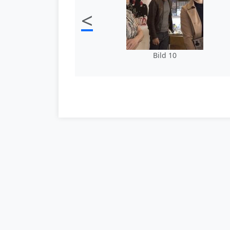
<
Bild 10