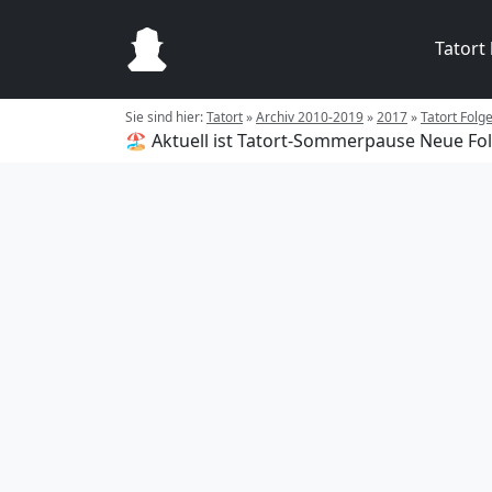
Tatort
Sie sind hier:
Tatort
»
Archiv 2010-2019
»
2017
»
Tatort Folg
🏖️ Aktuell ist Tatort-Sommerpause
Neue Fol