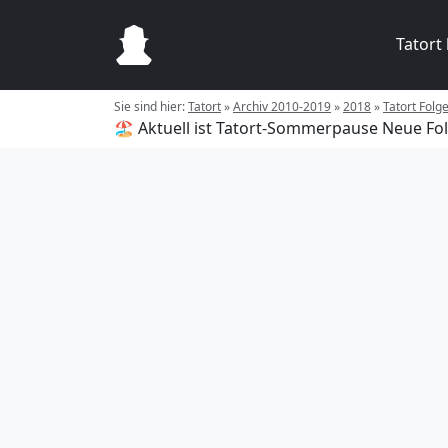
Tatort
Sie sind hier:
Tatort
»
Archiv 2010-2019
»
2018
»
Tatort Folge
🏖️ Aktuell ist Tatort-Sommerpause
Neue Fol