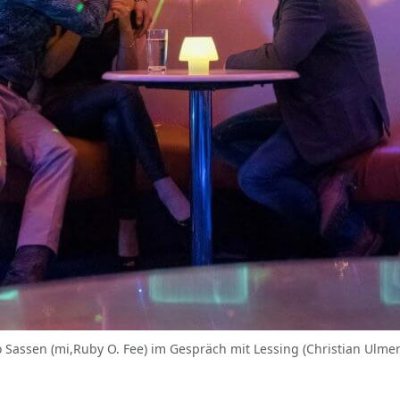
Lollo Sassen (mi,Ruby O. Fee) im Gespräch mit Lessing (Christian Ul