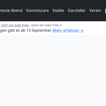
 heute Abend
Kommissare
Städte
Darsteller
Verein
 1047: Der kalte Fritte
»
tatort-der-kalte-fritte-4
gen gibt es ab 13 September.
Mehr erfahren →