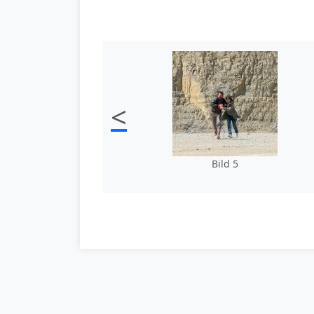
<
Bild 5