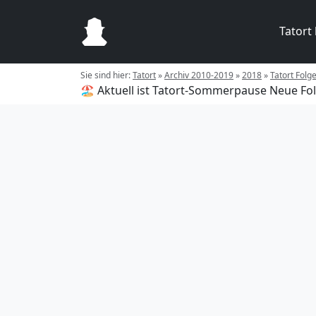
Tatort
Sie sind hier:
Tatort
»
Archiv 2010-2019
»
2018
»
Tatort Folg
🏖️ Aktuell ist Tatort-Sommerpause
Neue Fol