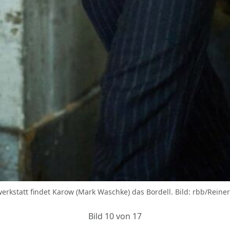
rkstatt findet Karow (Mark Waschke) das Bordell. Bild: rbb/Reiner
Bild 10 von 17