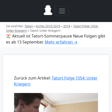
Sie sind hier:
Tatort
»
Archiv 2010-2019
»
2018
»
Tatort Folge 1054:
Unter Kriegern
»
Tatort: Unter Kriegern
🏖️ Aktuell ist Tatort-Sommerpause
Neue Folgen gibt
es ab 13 September.
Mehr erfahren →
Zurück zum Artikel:
Tatort Folge 1054: Unter
Kriegern