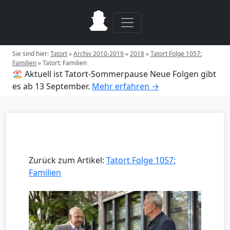
Sie sind hier:
Tatort
»
Archiv 2010-2019
»
2018
»
Tatort Folge 1057:
Familien
»
Tatort: Familien
🏖️ Aktuell ist Tatort-Sommerpause
Neue Folgen gibt
es ab 13 September.
Mehr erfahren →
Zurück zum Artikel:
Tatort Folge 1057:
Familien