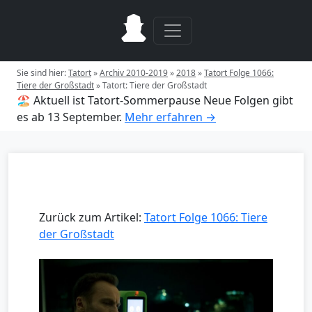
Sie sind hier:
Tatort
»
Archiv 2010-2019
»
2018
»
Tatort Folge 1066:
Tiere der Großstadt
»
Tatort: Tiere der Großstadt
🏖️ Aktuell ist Tatort-Sommerpause
Neue Folgen gibt
es ab 13 September.
Mehr erfahren →
Zurück zum Artikel:
Tatort Folge 1066: Tiere
der Großstadt