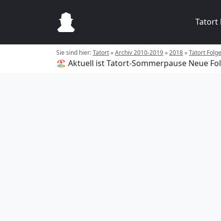
Tatort
Sie sind hier:
Tatort
»
Archiv 2010-2019
»
2018
»
Tatort Folg
🏖️ Aktuell ist Tatort-Sommerpause
Neue Fol