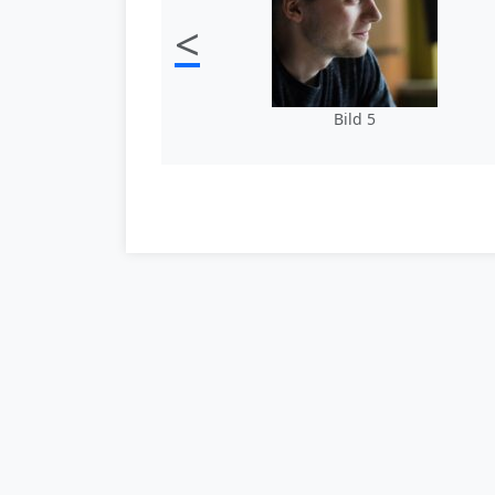
<
Bild 5