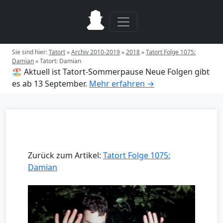
Sie sind hier:
Tatort
»
Archiv 2010-2019
»
2018
»
Tatort Folge 1075:
Damian
»
Tatort: Damian
🏖️ Aktuell ist Tatort-Sommerpause
Neue Folgen gibt
es ab 13 September.
Mehr erfahren →
Zurück zum Artikel:
Tatort Folge 1075:
Damian