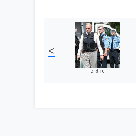
<
Bild 10