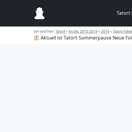
Tatort
Sie sind hier:
Tatort
»
Archiv 2010-2019
»
2019
»
Tatort Folg
🏖️ Aktuell ist Tatort-Sommerpause
Neue Fol