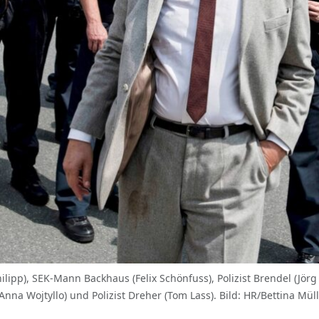
hilipp), SEK-Mann Backhaus (Felix Schönfuss), Polizist Brendel (Jör
 Anna Wojtyllo) und Polizist Dreher (Tom Lass). Bild: HR/Bettina Mül