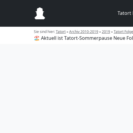
Tatort
Sie sind hier:
Tatort
»
Archiv 2010-2019
»
2019
»
Tatort Folg
🏖️ Aktuell ist Tatort-Sommerpause
Neue Fol