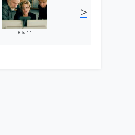
>
Bild 14