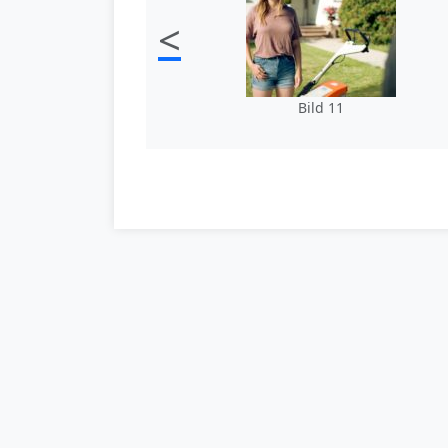
<
Bild 11