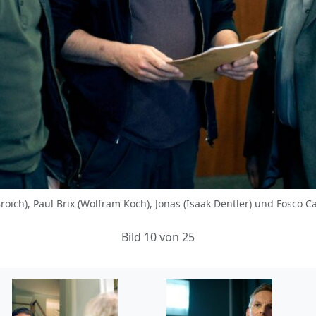
a Broich), Paul Brix (Wolfram Koch), Jonas (Isaak Dentler) und Fosco
Bild 10 von 25