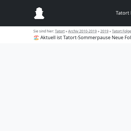
Tatort
Sie sind hier:
Tatort
»
Archiv 2010-2019
»
2019
»
Tatort Folg
🏖️ Aktuell ist Tatort-Sommerpause
Neue Fol