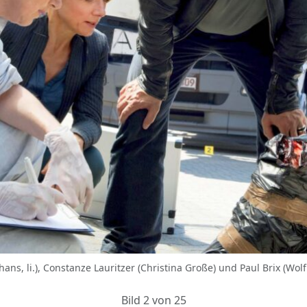
hans, li.), Constanze Lauritzer (Christina Große) und Paul Brix (Wo
Bild 2 von 25