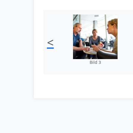
<
Bild 3